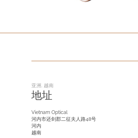
分销
联系
私隐条款
版本说明
D.F. Weber
社交媒体
亚洲, 越南
Facebook
地址
Instagram
Vietnam Optical
河内市还剑郡二征夫人路48号
选择语言
河内
越南
Deutsch