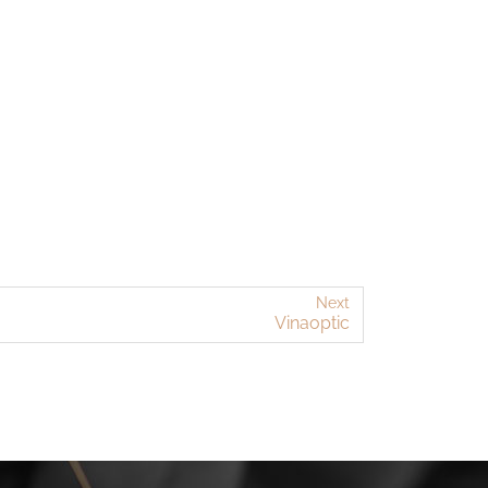
Next
Vinaoptic