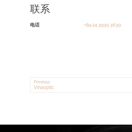
联系
English
电话
+84.24.3939 3639
Previous
Vinaoptic