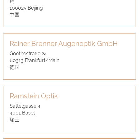
铺
100025 Beijing
中国
Rainer Brenner Augenoptik GmbH
Goethestraße 24
60313 Frankfurt/Main
德国
Ramstein Optik
Sattelgasse 4
4001 Basel
瑞士