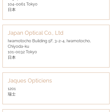
104-0061 Tokyo
日本
Japan Optical Co., Ltd
Iwamotocho Building 5F, 3-2-4, Iwamotocho,
Chiyoda-ku
101-0032 Tokyo
日本
Jaques Opticiens
1201
瑞士