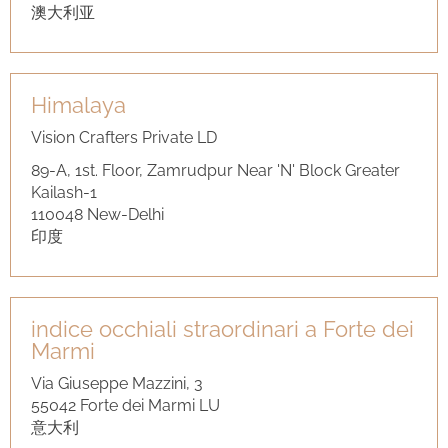
澳大利亚
Himalaya
Vision Crafters Private LD
89-A, 1st. Floor, Zamrudpur Near 'N' Block Greater
Kailash-1
110048 New-Delhi
印度
indice occhiali straordinari a Forte dei
Marmi
Via Giuseppe Mazzini, 3
55042 Forte dei Marmi LU
意大利