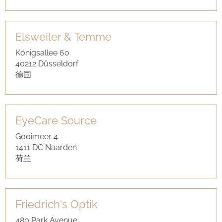
Elsweiler & Temme
Königsallee 60
40212 Düsseldorf
德国
EyeCare Source
Gooimeer 4
1411 DC Naarden
荷兰
Friedrich‘s Optik
480 Park Avenue