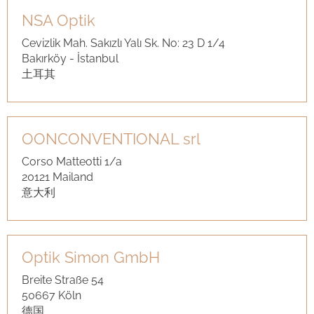
NSA Optik
Cevizlik Mah. Sakızlı Yalı Sk. No: 23 D 1/4
Bakırköy - İstanbul
土耳其
OONCONVENTIONAL srl
Corso Matteotti 1/a
20121 Mailand
意大利
Optik Simon GmbH
Breite Straße 54
50667 Köln
德国