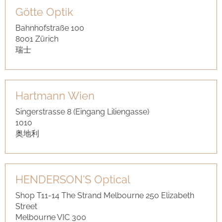
Götte Optik
Bahnhofstraße 100
8001 Zürich
瑞士
Hartmann Wien
Singerstrasse 8 (Eingang Liliengasse)
1010
奥地利
HENDERSON'S Optical
Shop T11-14 The Strand Melbourne 250 Elizabeth
Street
Melbourne VIC 300