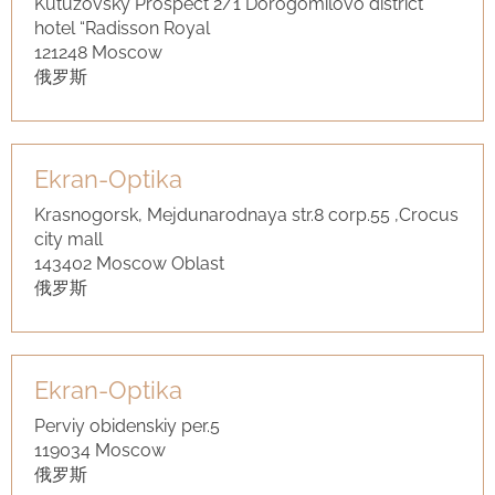
Kutuzovsky Prospect 2/1 Dorogomilovo district
hotel “Radisson Royal
121248 Moscow
俄罗斯
Ekran-Optika
Krasnogorsk, Mejdunarodnaya str.8 corp.55 ,Crocus
city mall
143402 Moscow Oblast
俄罗斯
Ekran-Optika
Perviy obidenskiy per.5
119034 Moscow
俄罗斯