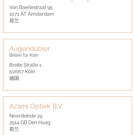
Van Baerlestraat 95
1071 AT Amsterdam
荷兰
Augendübler
Brillen für Köln
Breite Straße 1
50667 Köln
德国
Azami Optiek B.V.
Noordeinde 29
2514 GB Den Haag
荷兰