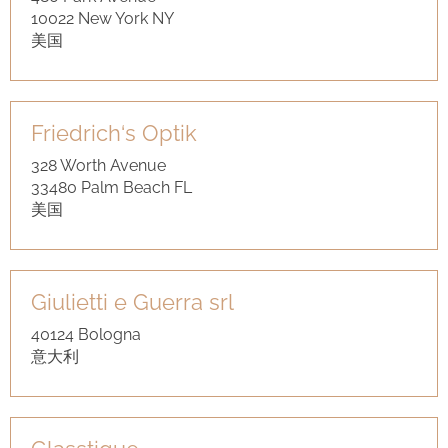
10022 New York NY
美国
Friedrich‘s Optik
328 Worth Avenue
33480 Palm Beach FL
美国
Giulietti e Guerra srl
40124 Bologna
意大利