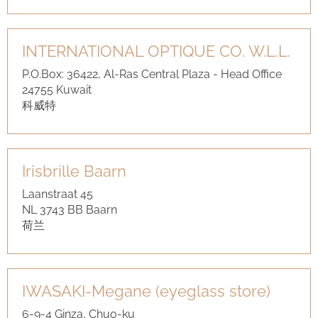
INTERNATIONAL OPTIQUE CO. W.L.L.
P.O.Box: 36422, Al-Ras Central Plaza - Head Office
24755 Kuwait
科威特
Irisbrille Baarn
Laanstraat 45
NL 3743 BB Baarn
荷兰
IWASAKI-Megane (eyeglass store)
6-9-4 Ginza, Chuo-ku