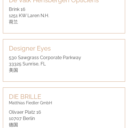
De Valk Hensbergen Opticiens
Brink 16
1251 KW Laren N.H.
荷兰
Designer Eyes
530 Sawgrass Corporate Parkway
33325 Sunrise, FL
美国
DIE BRILLE
Matthias Fiedler GmbH
Olivaer Platz 16
10707 Berlin
德国