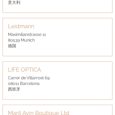
意大利
Leidmann
Maximilianstrasse 11
80539 Munich
德国
LIFE OPTICA
Carrer de Villarroel 69
08011 Barcelona
西班牙
Marit Ayin Boutique Ltd