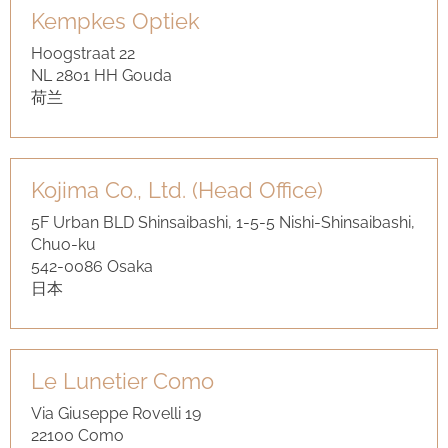
Kempkes Optiek
Hoogstraat 22
NL 2801 HH Gouda
荷兰
Kojima Co., Ltd. (Head Office)
5F Urban BLD Shinsaibashi, 1-5-5 Nishi-Shinsaibashi,
Chuo-ku
542-0086 Osaka
日本
Le Lunetier Como
Via Giuseppe Rovelli 19
22100 Como