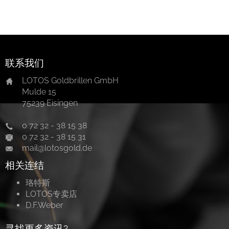
联系
私隐条款
版本说明
联系我们
LOTOS Goldbrillen GmbH
D.F. Weber
Mulde 15
75239 Eisingen
社交媒体
0 72 32 - 38 15 38
0 72 32 - 38 15 31
Facebook
mail@lotosgold.de
Instagram
相关连结
珞特斯
LOTOS专卖店
选择语言
D.F.Weber
Deutsch
寻找更多资讯?