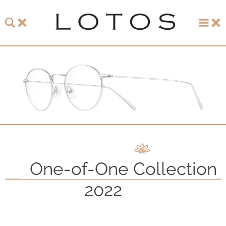
主页
珞特斯
LOTOS 2026 眼镜系列
LOTOS 150周年纪念系列
LOTOS to Browse
One-of-One Collection
One-of-One至臻唯一系列
2022
One-of-One Collection 2012
One-of-One Collection 2014