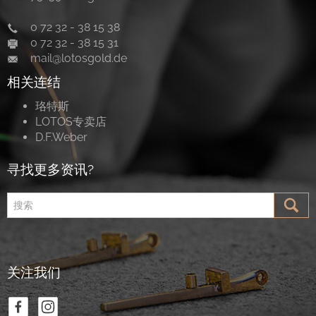
分销
0 72 32 - 38 15 38
0 72 32 - 38 15 31
联系
mail@lotosgold.de
相关连结
私隐条款
珞特斯
版本说明
LOTOS专卖店
D.F.Weber
D.F. Weber
寻找更多资讯?
社交媒体
Facebook
Instagram
关注我们
选择语言