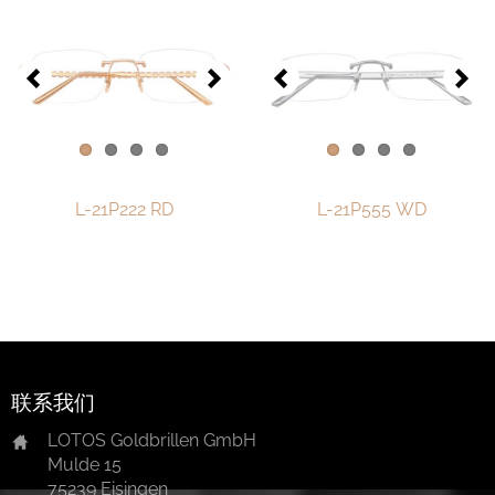
One-of-One Collection 2017
One-of-One Collection 2018
One-of-One Collection 2019
One-of-One Collection 2020
One-of-One-Collection 2021
L-21P222 RD
L-21P555 WD
One-of-One Collection 2022
One-of-One Collection 2023
One-of-One Collection 2024
One-of-One-collection-2025
联系我们
手表和珠宝
LOTOS Goldbrillen GmbH
Mulde 15
LOTOS 零售店
75239 Eisingen