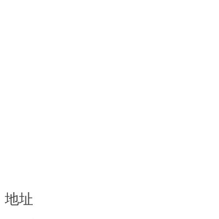
分销
联系
私隐条款
版本说明
D.F. Weber
社交媒体
Facebook
Instagram
选择语言
地址
Deutsch