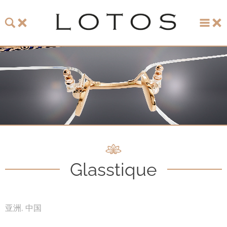
主页
珞特斯
LOTOS 2026 眼镜系列
LOTOS 150周年纪念系列
LOTOS to Browse
Glasstique
One-of-One至臻唯一系列
手表和珠宝
亚洲, 中国
LOTOS 零售店