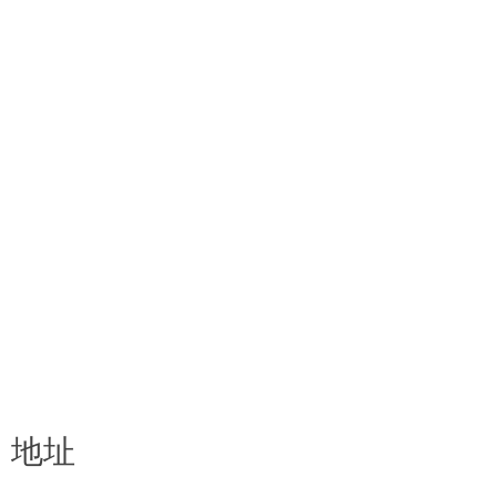
分销
联系
私隐条款
版本说明
D.F. Weber
社交媒体
Facebook
Instagram
选择语言
地址
Deutsch